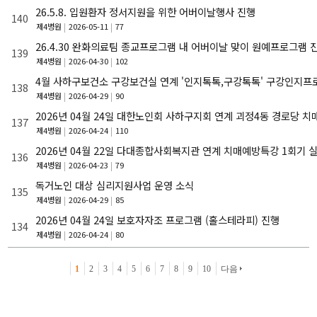
26.5.8. 입원환자 정서지원을 위한 어버이날행사 진행
140
제4병원
2026-05-11
77
26.4.30 완화의료팀 종교프로그램 내 어버이날 맞이 원예프로그램 
139
제4병원
2026-04-30
102
4월 사하구보건소 구강보건실 연계 '인지톡톡,구강톡톡' 구강인지프
138
제4병원
2026-04-29
90
2026년 04월 24일 대한노인회 사하구지회 연계 괴정4동 경로당 
137
제4병원
2026-04-24
110
2026년 04월 22일 다대종합사회복지관 연계 치매예방특강 1회기 
136
제4병원
2026-04-23
79
독거노인 대상 심리지원사업 운영 소식
135
제4병원
2026-04-29
85
2026년 04월 24일 보호자자조 프로그램 (홀스테라피) 진행
134
제4병원
2026-04-24
80
1
2
3
4
5
6
7
8
9
10
다음