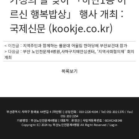
르신 행복밥상」 행사 개최 :
국제신문 (kookje.co.kr)
< 이전글 :
지역주민과 함께하는 몰운대 어울림 한마당에 부산보건대 참가
> 다음글 :
부산 노인전문제4병원,사하구치매안심센터, ‘지역사회협의체’ 회의
개최
목록보기
부산광역시 사하구 동매로 44번길 4 (하단동) | 상담전화 : 010-2220-4194 / Tel) 051-202-1370 / Fax)
051-202-2354
기관명칭 : 부산노인전문제4병원 | 대표자 : 류정건 | 사업자등록번호 : 603-82-68348
Copyright (C) 2024 by 부산노인전문제4병원 All Right Reserved /
Login